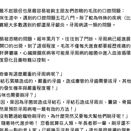
最不起眼但也是最容易被飼主朋友們忽略的毛孩的口腔問題：
床生涯中，遇到的口腔問題五花八門，除了較為特殊的疾病（比
實絕大多數遇到的都還是牙齦炎，牙周病這一類的問題。
易被忽略的問題，經年累月下，往往到了門診，牙周病已經進展
開口的出現，到了這個程度，毛孩不僅每天進食都要經歷疼痛的
肝脾膿瘍，心臟瓣膜疾病等可能是牙周病的細菌🦠進入血液循
度惡化且藥物難以控制。
寵物會有這麼嚴重的牙周病呢？」
為長年牙結石累積造成的，嚴重的牙齒，造成瘻管的牙齒需要拔牙，
的發生機率與嚴重程度喔！」
/貓咪也需要刷牙？」
周病的成因，是因為牙菌斑造成牙結石，牙結石造成牙周炎、囊袋、
然是預防牙周病唯一最有效的方法！」
都沒有聽過給寵物刷牙的，為什麼突然又要每天幫他們刷牙呢！
療觀念會隨著時代進步喲！ 您看就算在人類，年長者那一輩，刷牙還
年長一點的老人家，已經幾乎沒有牙齒了，這也是很普遍的現象