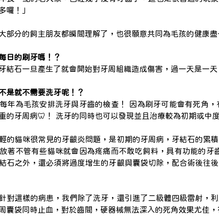
很多囉！」
大部分的飼主朋友都瞬間理解了，也很願意共同為毛孩的健康盡一
每日的刷牙嗎！？
牙結石一旦產生了就會開始對牙周組織造成傷害，過一天是一天
不是就不需要洗牙呢！？
每年為毛孩安排洗牙與牙齒的檢查！ 因為刷牙可能會有死角，
重的牙周病🦷！ 洗牙的同時也可以發現並且治療較為初期或中
輕的貓咪很常見的牙齦炎問題，是初期的牙周病，牙結石的累積
放著不管有些貓咪就會因為疼痛而不敢吃飼料，具有功能的牙齒
結石之外，還必須將過度增生的牙齦與囊袋切除，配合術後往後
針對這樣的病患，我們除了洗牙，還引進了二級體四級雷射，利
周囊袋同時止血，對於齒間，硬器械無法深入的死角效果尤佳，