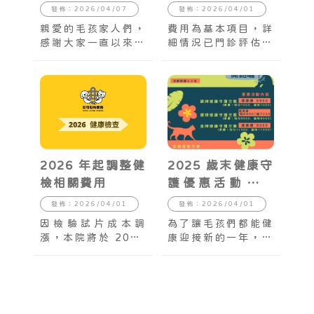
～
發佈：2026/04/07
發佈：2026/04/01
親愛的毛孩家人們，
費用為基本項目，詳
感謝大家一直以來的
細情況已門診評估為
陪伴與信任！安可三
主
週年特別推出超值優
惠活動，陪毛孩一起
健康又開心～
2026 年起調整健
2025 歲末健康守
檢相關費用
護優惠活動開跑
啦！
發佈：2026/04/01
發佈：2026/04/01
因檢驗試片成本調
為了讓毛孩們都能健
漲，本院將於 2026
康迎接新的一年，我
年起調整健檢相關費
們推出限量 50名 的
用。
健康守護方案85折優
惠