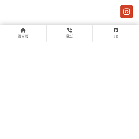
回首頁
電話
FB
@374xajem
03-3015232
桃園市桃園區中埔一街21號1樓
關於安可
醫療團隊
診療項目
最新資訊
案例分享
診療設備